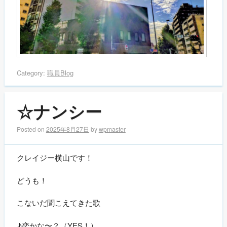
Category:
職員Blog
☆ナンシー
Posted on
2025年8月27日
by
wpmaster
クレイジー横山です！
どうも！
こないだ聞こえてきた歌
♪恋かな〜？（YES！）