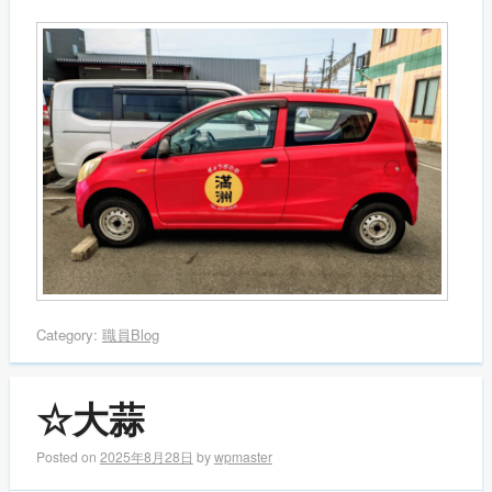
Category:
職員Blog
☆大蒜
Posted on
2025年8月28日
by
wpmaster