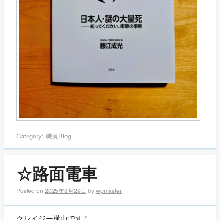
Category:
職員Blog
☆路面電車
Posted on
2025年8月29日
by
wpmaster
クレイジー横山です！