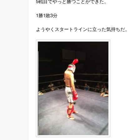
5
戦目でやっと勝つことができた。
1
勝
1
敗
3
分
ようやくスタートラインに立った気持ちだ。