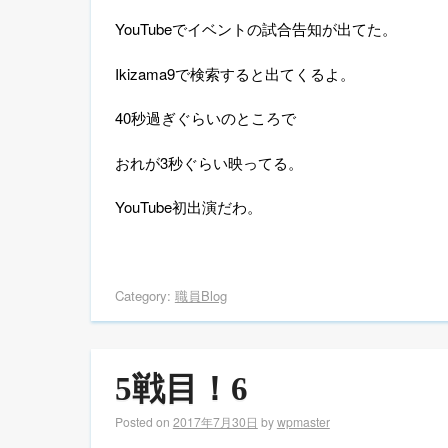
YouTube
でイベントの試合告知が出てた。
Ikizama9
で検索すると出てくるよ。
40
秒過ぎぐらいのところで
おれが
3
秒ぐらい映ってる。
YouTube
初出演だわ。
Category:
職員Blog
5戦目！6
Posted on
2017年7月30日
by
wpmaster