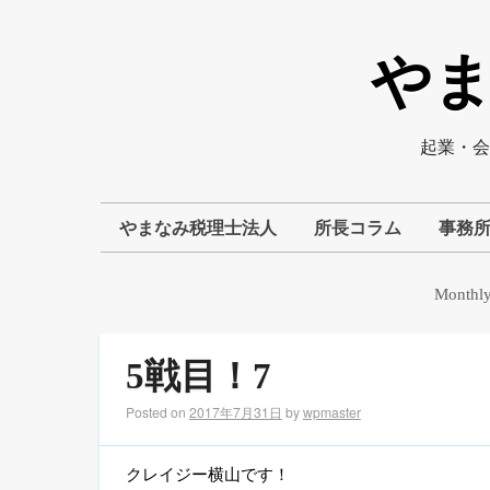
や
起業・会
やまなみ税理士法人
所長コラム
事務所
Monthly
5戦目！7
Posted on
2017年7月31日
by
wpmaster
クレイジー横山です！