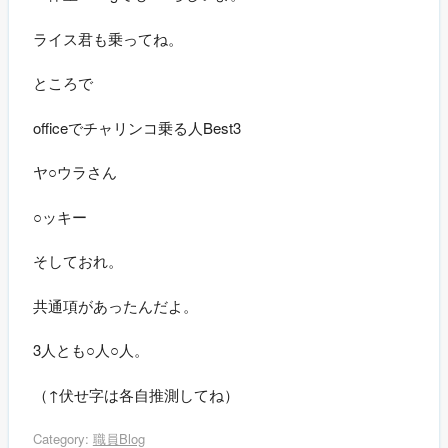
ライス君も乗ってね。
ところで
officeでチャリンコ乗る人Best3
ヤ○ウラさん
○ッキー
そしておれ。
共通項があったんだよ。
3人とも○人○人。
（↑伏せ字は各自推測してね）
Category:
職員Blog