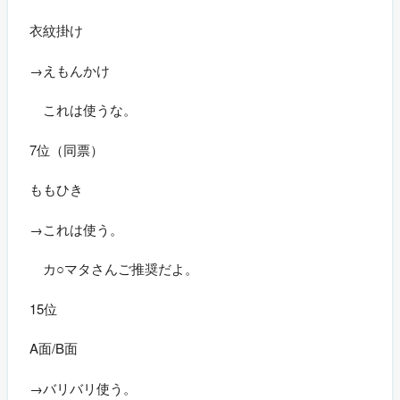
衣紋掛け
→えもんかけ
これは使うな。
7位（同票）
ももひき
→これは使う。
カ○マタさんご推奨だよ。
15位
A面/B面
→バリバリ使う。