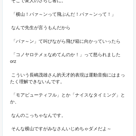
そこで衆人のさらし者に。
「横山！パァ～ンって飛ぶんだ！パァ～ンって！」
なんで先生が言うもんだから
「パァ～ン」て叫びながら飛び箱に向かっていったら
「コノヤロテメェなめてんのか！」って怒られました
orz
こういう長嶋茂雄さん的天才的表現は運動音痴にはまっ
たく理解できないんです。
「モアビューティフル」とか「ナイスなタイミング」と
か、
なんのこっちゃなんです。
そんな横山ですがみなさんいじめちゃダメだよ～