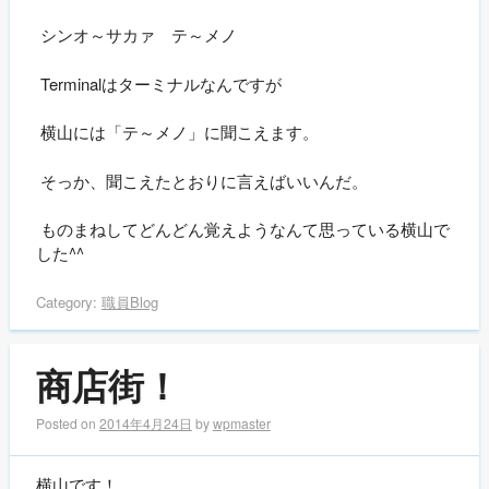
シンオ～サカァ テ～メノ
Terminalはターミナルなんですが
横山には「テ～メノ」に聞こえます。
そっか、聞こえたとおりに言えばいいんだ。
ものまねしてどんどん覚えようなんて思っている横山で
した^^
Category:
職員Blog
商店街！
Posted on
2014年4月24日
by
wpmaster
横山です！