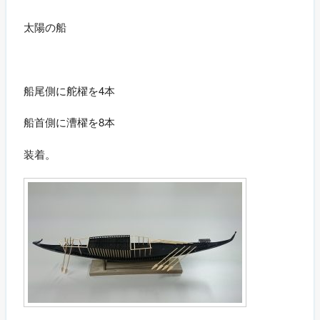
太陽の船
船尾側に舵櫂を4本
船首側に漕櫂を8本
装着。