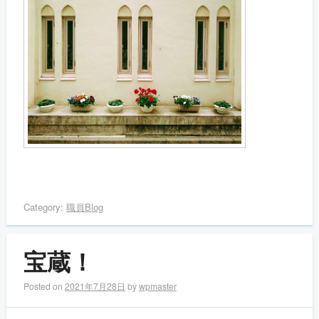
Category:
職員Blog
宝蔵！
Posted on
2021年7月28日
by
wpmaster